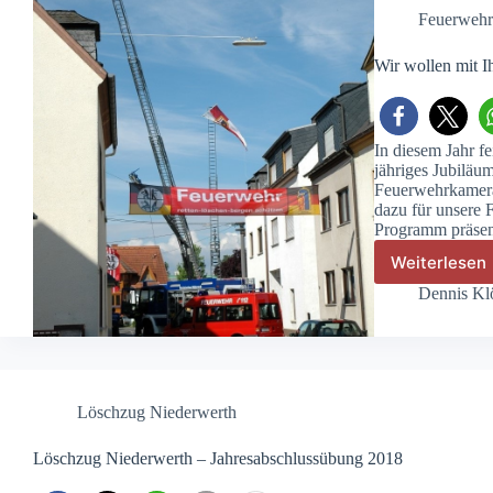
Feuerwehrf
Wir wollen mit I
In diesem Jahr fe
jähriges Jubiläum
Feuerwehrkamera
dazu für unsere 
Programm präsen
Weiterlesen
Wir
wollen
Dennis Kl
mit
Ihnen/
feiern
Löschzug Niederwerth
Löschzug Niederwerth – Jahresabschlussübung 2018