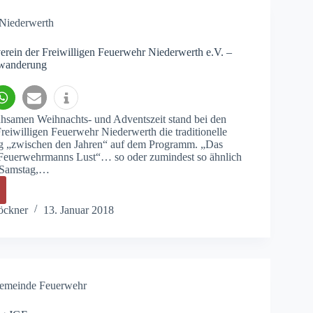
Niederwerth
rein der Freiwilligen Feuerwehr Niederwerth e.V. –
rwanderung
hsamen Weihnachts- und Adventszeit stand bei den
eiwilligen Feuerwehr Niederwerth die traditionelle
 „zwischen den Jahren“ auf dem Programm. „Das
 Feuerwehrmanns Lust“… so oder zumindest so ähnlich
 Samstag,…
dschaftsverein
öckner
13. Januar 2018
ligen
wehr
werth
emeinde Feuerwehr
se
rwanderung