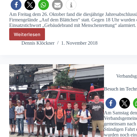
Am Freitag dem 26. Oktober fand die diesjährige Jahresabschlus
Firmengelände „Auf dem Blättchen“ statt. Gegen 18 Uhr wurden 
Einsatzstichwort „Gebäudebrand mit Menschenrettung“ alarmiert.
Weiterlesen
Löschzug
Niederwerth
Dennis Klöckner
1. November 2018
–
Jahresabschlussübung
2018
Verbandsg
Besuch im Tech
Am Samstag den 0
Verbandsgemeind
gemeinsam nach 
Stündigen Fahrt
wurden noch ei