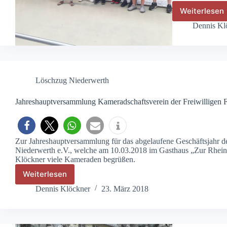
Weiterlesen
Besuc
im
Dennis Kl
Techni
Museu
Speye
Löschzug Niederwerth
Jahreshauptversammlung Kameradschaftsverein der Freiwilligen 
Zur Jahreshauptversammlung für das abgelaufene Geschäftsjahr d
Niederwerth e.V., welche am 10.03.2018 im Gasthaus „Zur Rheinsc
Klöckner viele Kameraden begrüßen.
Weiterlesen
Jahreshauptversammlung
Kameradschaftsverein
Dennis Klöckner
23. März 2018
der
Freiwilligen
Feuerwehr
Niederwerth