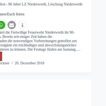
est - 90 Jahre LZ Niederwerth
,
Löschzug Niederwerth
hnen/Euch feiern
iert die Freiwillige Feuerwehr Niederwerth ihr 90-
. Bereits seit einiger Zeit haben die
den die notwendigen Vorbereitungen getroffen um
Festgäste ein reichhaltiges und abwechslungsreiches
tieren zu können. Die Festtage finden am Samstag,…
öckner
20. Dezember 2018
Euch