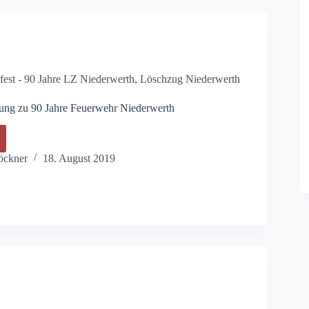
est - 90 Jahre LZ Niederwerth
,
Löschzug Niederwerth
dung zu 90 Jahre Feuerwehr Niederwerth
che
ung
öckner
18. August 2019
wehr
werth