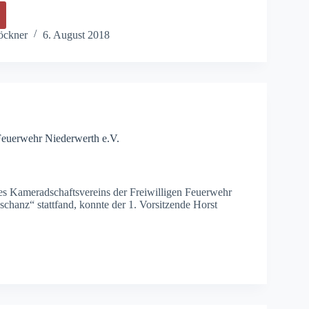
h
öckner
6. August 2018
k
m
r
Feuerwehr Niederwerth e.V.
es Kameradschaftsvereins der Freiwilligen Feuerwehr
hanz“ stattfand, konnte der 1. Vorsitzende Horst