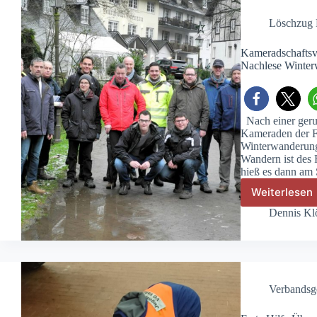
e.V.
Löschzug 
Kameradschaftsve
Nachlese Winte
Nach einer geru
Kameraden der Fr
Winterwanderung
Wandern ist des
hieß es dann am
Weiterlesen
Kamera
der
Dennis Kl
Freiwil
Feuer
Nieder
e.V.
–
Verbandsg
Nachle
Winte