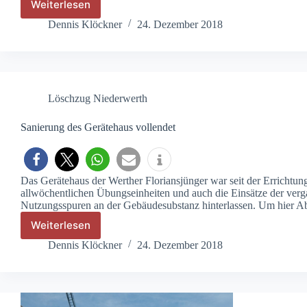
Weiterlesen
Novemberaktivitäten
des
Dennis Klöckner
24. Dezember 2018
Löschzuges
Niederwerth
Löschzug Niederwerth
Sanierung des Gerätehaus vollendet
Das Gerätehaus der Werther Floriansjünger war seit der Errichtun
allwöchentlichen Übungseinheiten und auch die Einsätze der verg
Nutzungsspuren an der Gebäudesubstanz hinterlassen. Um hier Ab
Weiterlesen
Sanierung
des
Dennis Klöckner
24. Dezember 2018
Gerätehaus
vollendet