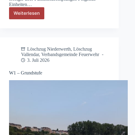
Einheiten…
Weiterlesen
W3
–
Person
droht
in
fließendes
Löschzug Niederwerth
,
Löschzug
Gewässer
Vallendar
,
Verbandsgemeinde Feuerwehr
zu
3. Juli 2026
springen
W1 – Grundstufe