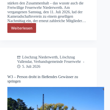
stärken den Zusammenhalt – das wusste auch die
Freiwillige Feuerwehr Niederwerth. Am
vergangenen Samstag, den 11. Juli 2026, lud der
Kameradschaftsverein zu einem geselligen
Nachmittag ein, der erneut zahlreiche Mitglieder…
Weiterlesen
Kameradschaftsverein
feiert
an
der
Florianshütte
Löschzug Niederwerth
,
Löschzug
Vallendar
,
Verbandsgemeinde Feuerwehr
5. Juli 2026
W3 – Person droht in fließendes Gewässer zu
springen