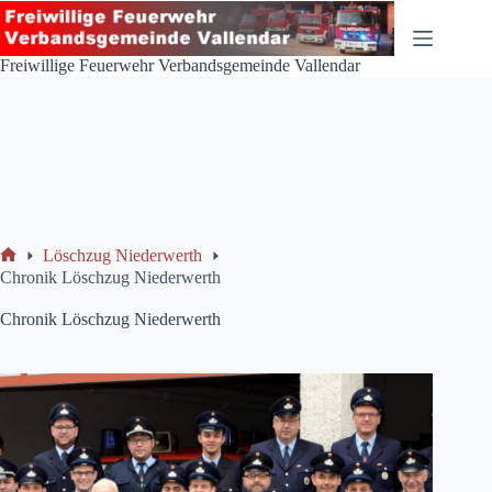
Zum
Inhalt
springen
Freiwillige Feuerwehr Verbandsgemeinde Vallendar
Löschzug Niederwerth
Start
Chronik Löschzug Niederwerth
Chronik Löschzug Niederwerth