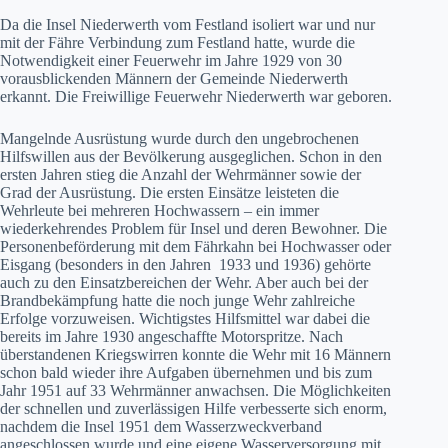
Da die Insel Niederwerth vom Festland isoliert war und nur
mit der Fähre Verbindung zum Festland hatte, wurde die
Notwendigkeit einer Feuerwehr im Jahre 1929 von 30
vorausblickenden Männern der Gemeinde Niederwerth
erkannt. Die Freiwillige Feuerwehr Niederwerth war geboren.
Mangelnde Ausrüstung wurde durch den ungebrochenen
Hilfswillen aus der Bevölkerung ausgeglichen. Schon in den
ersten Jahren stieg die Anzahl der Wehrmänner sowie der
Grad der Ausrüstung. Die ersten Einsätze leisteten die
Wehrleute bei mehreren Hochwassern – ein immer
wiederkehrendes Problem für Insel und deren Bewohner. Die
Personenbeförderung mit dem Fährkahn bei Hochwasser oder
Eisgang (besonders in den Jahren 1933 und 1936) gehörte
auch zu den Einsatzbereichen der Wehr. Aber auch bei der
Brandbekämpfung hatte die noch junge Wehr zahlreiche
Erfolge vorzuweisen. Wichtigstes Hilfsmittel war dabei die
bereits im Jahre 1930 angeschaffte Motorspritze. Nach
überstandenen Kriegswirren konnte die Wehr mit 16 Männern
schon bald wieder ihre Aufgaben übernehmen und bis zum
Jahr 1951 auf 33 Wehrmänner anwachsen. Die Möglichkeiten
der schnellen und zuverlässigen Hilfe verbesserte sich enorm,
nachdem die Insel 1951 dem Wasserzweckverband
angeschlossen wurde und eine eigene Wasserversorgung mit