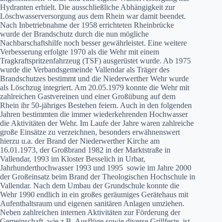
Hydranten erhielt. Die ausschließliche Abhängigkeit zur
Löschwasserversorgung aus dem Rhein war damit beendet.
Nach Inbetriebnahme der 1958 errichteten Rheinbrücke
wurde der Brandschutz durch die nun mögliche
Nachbarschaftshilfe noch besser gewährleistet. Eine weitere
Verbesserung erfolgte 1970 als die Wehr mit einem
Tragkraftspritzenfahrzeug (TSF) ausgerüstet wurde. Ab 1975
wurde die Verbandsgemeinde Vallendar als Träger des
Brandschutzes bestimmt und die Niederwerther Wehr wurde
als Löschzug integriert. Am 20.05.1979 konnte die Wehr mit
zahlreichen Gastvereinen und einer Großübung auf dem
Rhein ihr 50-jähriges Bestehen feiern. Auch in den folgenden
Jahren bestimmten die immer wiederkehrenden Hochwasser
die Aktivitäten der Wehr. Im Laufe der Jahre waren zahlreiche
große Einsätze zu verzeichnen, besonders erwähnenswert
hierzu u.a. der Brand der Niederwerther Kirche am
16.01.1973, der Großbrand 1982 in der Marktstraße in
Vallendar, 1993 im Kloster Besselich in Urbar,
Jahrhunderthochwasser 1993 und 1995 sowie im Jahre 2000
der Großeinsatz beim Brand der Theologischen Hochschule in
Vallendar. Nach dem Umbau der Grundschule konnte die
Wehr 1990 endlich in ein großes geräumiges Gerätehaus mit
Aufenthaltsraum und eigenen sanitären Anlagen umziehen.
Neben zahlreichen internen Aktivitäten zur Förderung der
Gemeinschaft, wie z.B. Ausflüge sowie diverse Grillfeste, ist