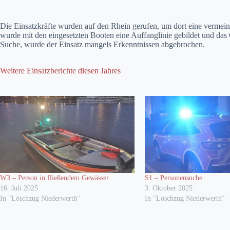
Die Einsatzkräfte wurden auf den Rhein gerufen, um dort eine vermeint
wurde mit den eingesetzten Booten eine Auffanglinie gebildet und da
Suche, wurde der Einsatz mangels Erkenntnissen abgebrochen.
Weitere Einsatzberichte diesen Jahres
W3 – Person in fließendem Gewässer
S1 – Personensuche
16. Juli 2025
3. Oktober 2025
In "Löschzug Niederwerth"
In "Löschzug Niederwerth"