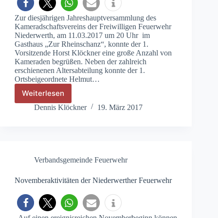
Weinwanderung
Zur diesjährigen Jahreshauptversammlung des
Kameradschaftsvereins der Freiwilligen Feuerwehr
Niederwerth, am 11.03.2017 um 20 Uhr im
Gasthaus „Zur Rheinschanz“, konnte der 1.
Vorsitzende Horst Klöckner eine große Anzahl von
Kameraden begrüßen. Neben der zahlreich
erschienenen Altersabteilung konnte der 1.
Ortsbeigeordnete Helmut…
Weiterlesen
Jahreshauptversammlung
des
Dennis Klöckner
19. März 2017
„Kameradschaftsverein
der
Freiwilligen
Feuerwehr
Niederwerth
Verbandsgemeinde Feuerwehr
e.V“
Novemberaktivitäten der Niederwerther Feuerwehr
Auf einen ereignisreichen Novemberbeginn können