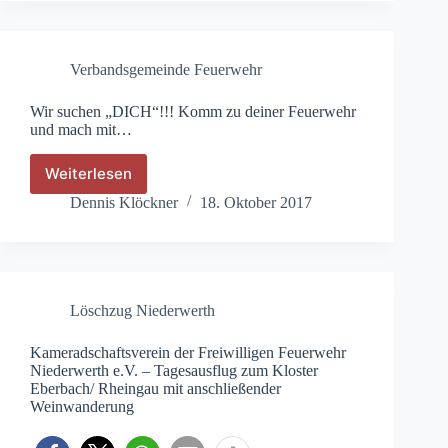
in
Niederwerth
Verbandsgemeinde Feuerwehr
Wir suchen „DICH“!!! Komm zu deiner Feuerwehr
und mach mit…
Weiterlesen
Wir
suchen
Dennis Klöckner
18. Oktober 2017
„DICH“!!!
Komm
zu
deiner
Feuerwehr
Löschzug Niederwerth
und
mach
mit…
Kameradschaftsverein der Freiwilligen Feuerwehr
Niederwerth e.V. – Tagesausflug zum Kloster
Eberbach/ Rheingau mit anschließender
Weinwanderung