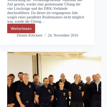
Ziel gesetzt, wieder eine gemeinsame Übung der
vier Löschzüge und der DRK-Verbände
durchzuführen. Da dieses im vergangenen Jahr
wegen eines parallelen Realeinsatzes nicht möglich
war, wurde die Übung…
Weiterlesen
Gemeinsame
Übung
Dennis Klöckner
24. November 2016
der
VG-
Löschzüge
mit
den
DRK-
Verbänden
am
13.6.16