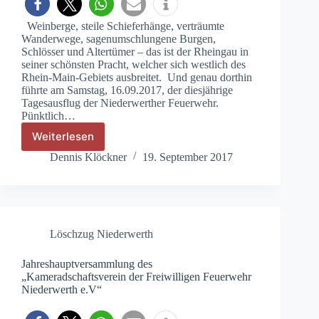
Weinberge, steile Schieferhänge, verträumte
Wanderwege, sagenumschlungene Burgen,
Schlösser und Altertümer – das ist der Rheingau in
seiner schönsten Pracht, welcher sich westlich des
Rhein-Main-Gebiets ausbreitet. Und genau dorthin
führte am Samstag, 16.09.2017, der diesjährige
Tagesausflug der Niederwerther Feuerwehr.
Pünktlich…
Weiterlesen
Kameradschaftsverein
der
Dennis Klöckner
19. September 2017
Freiwilligen
Feuerwehr
Niederwerth
e.V.
–
Löschzug Niederwerth
Tagesausflug
zum
Kloster
Jahreshauptversammlung des
„Kameradschaftsverein der Freiwilligen Feuerwehr
Eberbach/
Niederwerth e.V“
Rheingau
mit
anschließender