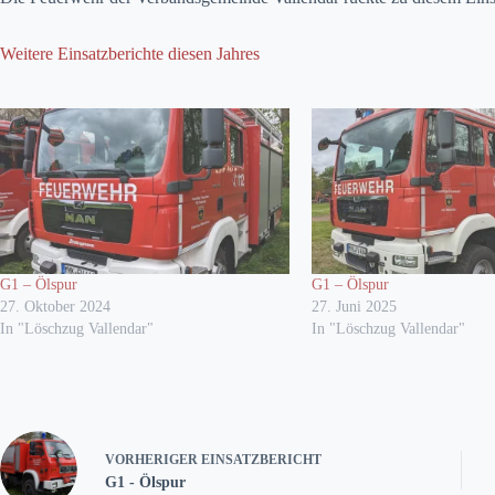
Weitere Einsatzberichte diesen Jahres
G1 – Ölspur
G1 – Ölspur
27. Oktober 2024
27. Juni 2025
In "Löschzug Vallendar"
In "Löschzug Vallendar"
VORHERIGER
EINSATZBERICHT
G1 - Ölspur