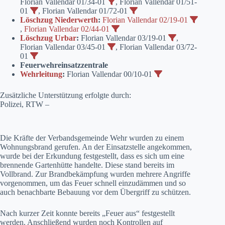
Florian Vallendar 01/34-01
, Florian Vallendar 01/51-
01
, Florian Vallendar 01/72-01
Löschzug Niederwerth
:
Florian Vallendar 02/19-01
,
Florian Vallendar 02/44-01
Löschzug Urbar
:
Florian Vallendar 03/19-01
,
Florian Vallendar 03/45-01
, Florian Vallendar 03/72-
01
Feuerwehreinsatzzentrale
Wehrleitung
:
Florian Vallendar 00/10-01
Zusätzliche Unterstützung erfolgte durch:
Polizei, RTW –
Die Kräfte der Verbandsgemeinde Wehr wurden zu einem
Wohnungsbrand gerufen. An der Einsatzstelle angekommen,
wurde bei der Erkundung festgestellt, dass es sich um eine
brennende Gartenhütte handelte. Diese stand bereits im
Vollbrand. Zur Brandbekämpfung wurden mehrere Angriffe
vorgenommen, um das Feuer schnell einzudämmen und so
auch benachbarte Bebauung vor dem Übergriff zu schützen.
Nach kurzer Zeit konnte bereits „Feuer aus“ festgestellt
werden. Anschließend wurden noch Kontrollen auf