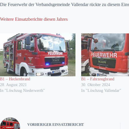
Die Feuerwehr der Verbandsgemeinde Vallendar rückte zu diesem Eins
Weitere Einsatzberichte diesen Jahres
B1 – Heckenbrand
B1 – Fahrzeugbrand
28. August 2021
30. Oktober 2024
In "Löschzug Niederwerth"
In "Löschzug Vallendar"
VORHERIGER
EINSATZBERICHT