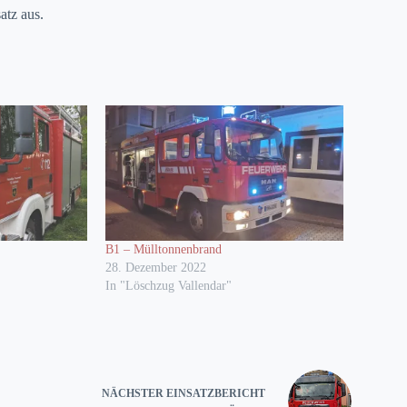
atz aus.
B1 – Mülltonnenbrand
28. Dezember 2022
In "Löschzug Vallendar"
NÄCHSTER
EINSATZBERICHT