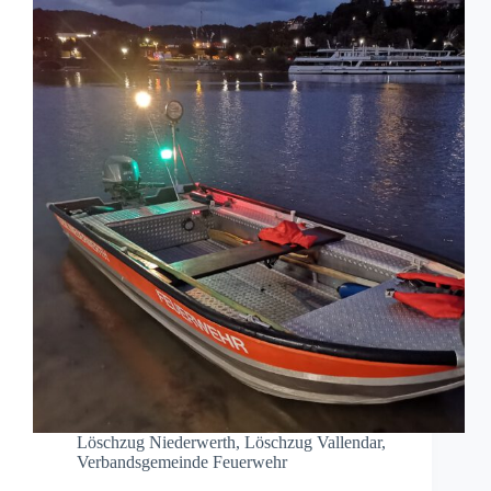
Löschzug Niederwerth
,
Löschzug Vallendar
,
Verbandsgemeinde Feuerwehr