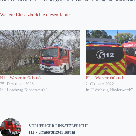
Weitere Einsatzberichte diesen Jahres
H1 – Wasser in Gebäude
H1 – Wasserrohrbruch
25. Dezember 2023
2. Oktober 2022
In "Löschzug Niederwerth"
In "Löschzug Niederwerth"
VORHERIGER
EINSATZBERICHT
H1 - Umgestürzter Baum