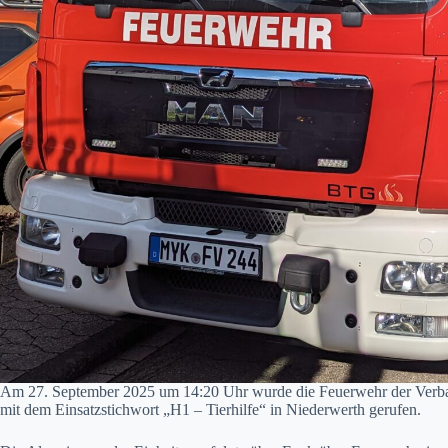
Am 27. September 2025 um 14:20 Uhr wurde die Feuerwehr der Verban
mit dem Einsatzstichwort „H1 – Tierhilfe“ in Niederwerth gerufen.