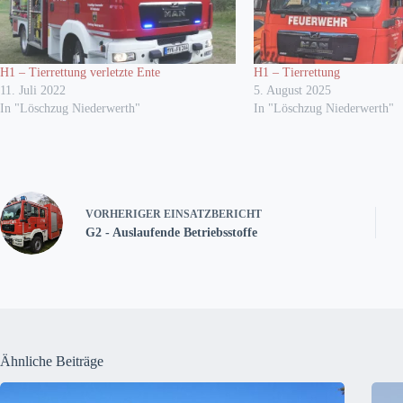
H1 – Tierrettung verletzte Ente
H1 – Tierrettung
11. Juli 2022
5. August 2025
In "Löschzug Niederwerth"
In "Löschzug Niederwerth"
VORHERIGER
EINSATZBERICHT
G2 - Auslaufende Betriebsstoffe
Ähnliche Beiträge