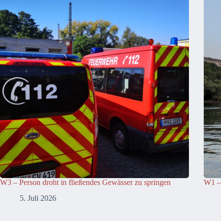
W3 – Person droht in fließendes Gewässer zu springen
W1 –
5. Juli 2026