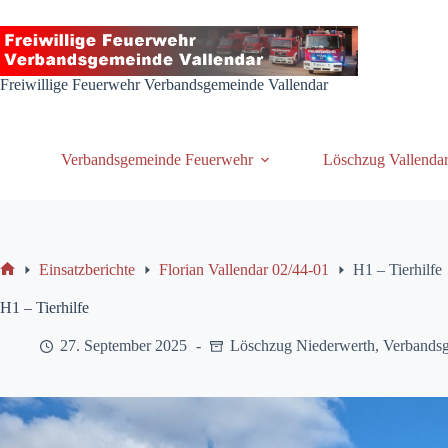
Zum
Inhalt
springen
Freiwillige Feuerwehr Verbandsgemeinde Vallendar
Verbandsgemeinde Feuerwehr
Löschzug Vallenda
Einsatzberichte
Florian Vallendar 02/44-01
H1 – Tierhilfe
Start
H1 – Tierhilfe
27. September 2025
Löschzug Niederwerth
,
Verbands