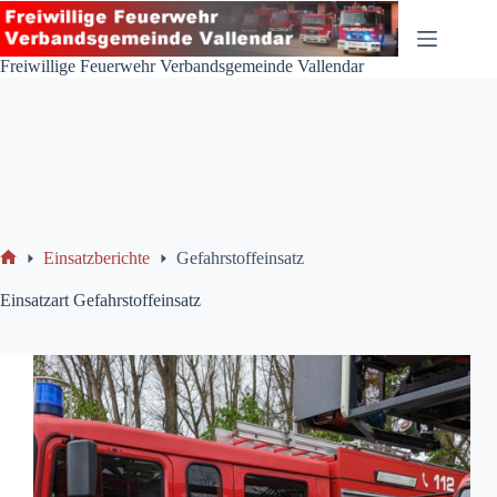
Zum
Inhalt
springen
Freiwillige Feuerwehr Verbandsgemeinde Vallendar
Einsatzberichte
Gefahrstoffeinsatz
Start
Einsatzart
Gefahrstoffeinsatz