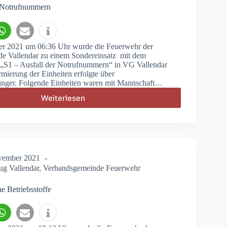
r Notrufnummern
 2021 um 06:36 Uhr wurde die Feuerwehr der
e Vallendar zu einem Sondereinsatz mit dem
 „S1 – Ausfall der Notrufnummern“ in VG Vallendar
rmierung der Einheiten erfolgte über
ger. Folgende Einheiten waren mit Mannschaft…
Weiterlesen
S1
–
Ausfall
der
Notrufnummern
vember 2021
ug Vallendar
,
Verbandsgemeinde Feuerwehr
e Betriebsstoffe