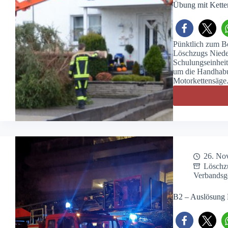
Übung mit Kette
Pünktlich zum Be
Löschzugs Niede
Schulungseinhei
um die Handhabun
Motorkettensäge
26. No
Löschz
Verbandsg
B2 – Auslösung