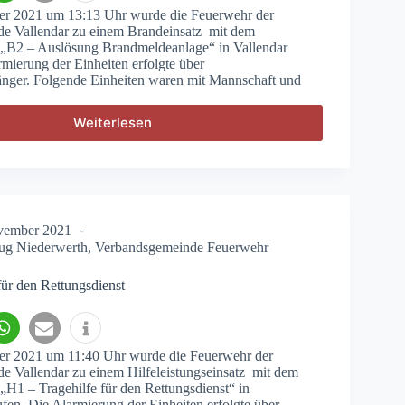
r 2021 um 13:13 Uhr wurde die Feuerwehr der
e Vallendar zu einem Brandeinsatz mit dem
t „B2 – Auslösung Brandmeldeanlage“ in Vallendar
rmierung der Einheiten erfolgte über
ger. Folgende Einheiten waren mit Mannschaft und
Weiterlesen
B2
–
Auslösung
Brandmeldeanlage
vember 2021
ug Niederwerth
,
Verbandsgemeinde Feuerwehr
für den Rettungsdienst
 2021 um 11:40 Uhr wurde die Feuerwehr der
 Vallendar zu einem Hilfeleistungseinsatz mit dem
 „H1 – Tragehilfe für den Rettungsdienst“ in
fen. Die Alarmierung der Einheiten erfolgte über