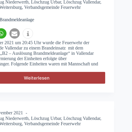
ug Niederwerth
,
Löschzug Urbar
,
Löschzug Vallendar
,
Weitersburg
,
Verbandsgemeinde Feuerwehr
 Brandmeldeanlage
r 2021 um 20:45 Uhr wurde die Feuerwehr der
e Vallendar zu einem Brandeinsatz mit dem
t „B2 – Auslösung Brandmeldeanlage“ in Vallendar
rmierung der Einheiten erfolgte über
ger. Folgende Einheiten waren mit Mannschaft und
Weiterlesen
B2
–
Auslösung
Brandmeldeanlage
vember 2021
ug Niederwerth
,
Löschzug Urbar
,
Löschzug Vallendar
,
Weitersburg
,
Verbandsgemeinde Feuerwehr