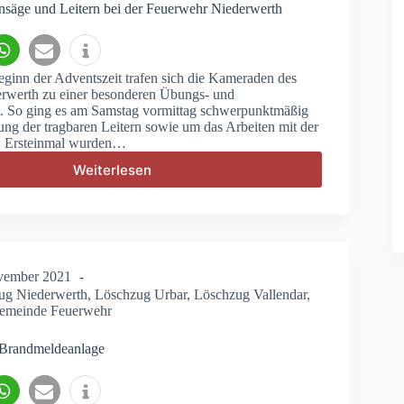
nsäge und Leitern bei der Feuerwehr Niederwerth
ginn der Adventszeit trafen sich die Kameraden des
rwerth zu einer besonderen Übungs- und
t. So ging es am Samstag vormittag schwerpunktmäßig
g der tragbaren Leitern sowie um das Arbeiten mit der
. Ersteinmal wurden…
Weiterlesen
Übung
mit
Kettensäge
und
Leitern
bei
vember 2021
der
ug Niederwerth
,
Löschzug Urbar
,
Löschzug Vallendar
,
Feuerwehr
emeinde Feuerwehr
Niederwerth
 Brandmeldeanlage