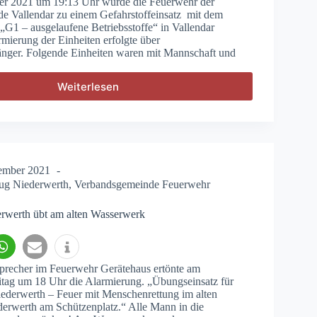
r 2021 um 19:13 Uhr wurde die Feuerwehr der
e Vallendar zu einem Gefahrstoffeinsatz mit dem
 „G1 – ausgelaufene Betriebsstoffe“ in Vallendar
rmierung der Einheiten erfolgte über
ger. Folgende Einheiten waren mit Mannschaft und
Weiterlesen
G1
–
ausgelaufene
Betriebsstoffe
ember 2021
ug Niederwerth
,
Verbandsgemeinde Feuerwehr
rwerth übt am alten Wasserwerk
precher im Feuerwehr Gerätehaus ertönte am
tag um 18 Uhr die Alarmierung. „Übungseinsatz für
ederwerth – Feuer mit Menschenrettung im alten
erwerth am Schützenplatz.“ Alle Mann in die