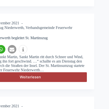
–
Auslösung
Brandmeldeanlage
vember 2021
ug Niederwerth
,
Verbandsgemeinde Feuerwehr
werth begleitet St. Martinszug
ankt Martin, Sankt Martin ritt durch Schnee und Wind,
ug ihn fort geschwind. …“ schallte es am Dienstag den
ch die Straßen der Insel. Der St. Martinsumzug startete
der Feuerwehr Niederwerth…
Weiterlesen
Feuerwehr
Niederwerth
begleitet
St.
Martinszug
vember 2021