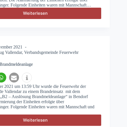
ger. Folgende Einheiten waren mit Mannschaft…
Weiterlesen
H1
–
Tragehilfe
für
den
Rettungsdienst
vember 2021
ug Vallendar
,
Verbandsgemeinde Feuerwehr
 Brandmeldeanlage
r 2021 um 13:59 Uhr wurde die Feuerwehr der
e Vallendar zu einem Brandeinsatz mit dem
t „B2 – Auslösung Brandmeldeanlage“ in Bendorf
rmierung der Einheiten erfolgte über
ger. Folgende Einheiten waren mit Mannschaft und
Weiterlesen
B2