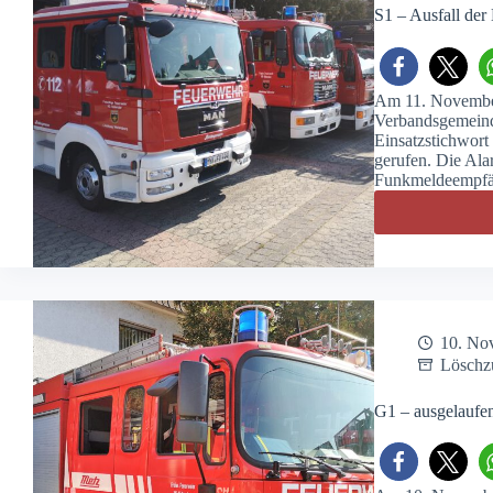
S1 – Ausfall de
Am 11. November
Verbandsgemeind
Einsatzstichwort
gerufen. Die Ala
Funkmeldeempfän
10. No
Löschz
G1 – ausgelaufen