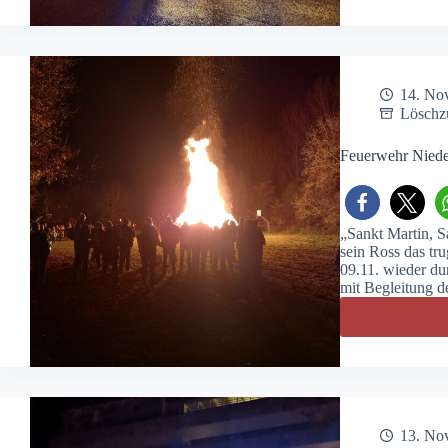
14. No
Löschz
Feuerwehr Nieder
„Sankt Martin, S
sein Ross das tr
09.11. wieder dur
mit Begleitung 
13. No