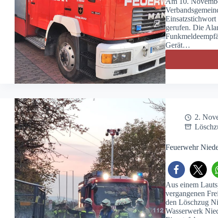
Am 10. Novembe
Verbandsgemeind
Einsatzstichwort
gerufen. Die Ala
Funkmeldeempfän
Gerät…
2. Nov
Löschz
Feuerwehr Niede
Aus einem Lauts
vergangenen Frei
den Löschzug Ni
Wasserwerk Nied