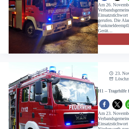
Am 26. Novembe
Verbandsgemeind
Einsatzstichwor
gerufen. Die Ala
Funkmeldeempfän
Gerät…
23. No
Löschz
H1 – Tragehilfe 
Am 23. November
Verbandsgemeinde
Einsatzstichwort
Niederwerth geru