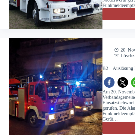
Funkmeldeempfän
20. No
Löschz
B2 – Auslösung
Am 20. Novembe
Verbandsgemeind
Einsatzstichwor
gerufen. Die Ala
Funkmeldeempfän
Gerät…