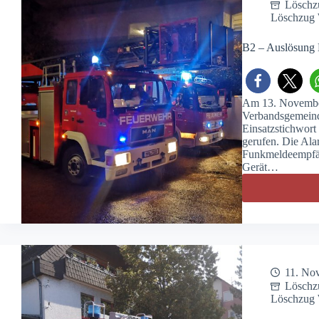
Löschz
Löschzug 
B2 – Auslösung
Am 13. Novembe
Verbandsgemeind
Einsatzstichwor
gerufen. Die Ala
Funkmeldeempfän
Gerät…
11. No
Löschz
Löschzug 