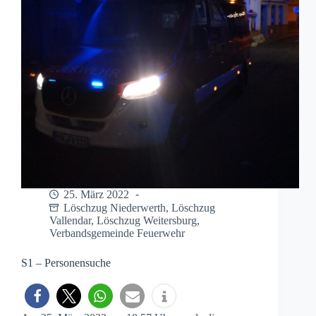
25. März 2022
Löschzug Niederwerth
,
Löschzug
Vallendar
,
Löschzug Weitersburg
,
Verbandsgemeinde Feuerwehr
S1 – Personensuche