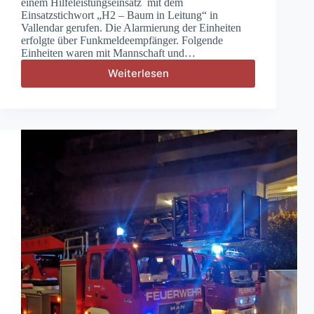
einem Hilfeleistungseinsatz mit dem
Einsatzstichwort „H2 – Baum in Leitung“ in
Vallendar gerufen. Die Alarmierung der Einheiten
erfolgte über Funkmeldeempfänger. Folgende
Einheiten waren mit Mannschaft und…
Weiterlesen
H2
–
Baum
in
Leitung