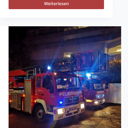
Weiterlesen
H1
–
Baum
auf
Fahrbahn