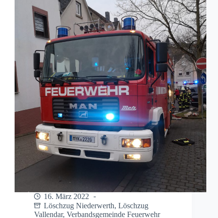
Fahrbahn
16. März 2022
Löschzug Niederwerth
,
Löschzug
Vallendar
,
Verbandsgemeinde Feuerwehr