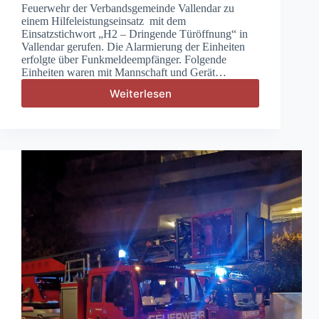
Feuerwehr der Verbandsgemeinde Vallendar zu
einem Hilfeleistungseinsatz mit dem
Einsatzstichwort „H2 – Dringende Türöffnung“ in
Vallendar gerufen. Die Alarmierung der Einheiten
erfolgte über Funkmeldeempfänger. Folgende
Einheiten waren mit Mannschaft und Gerät…
Weiterlesen
H2
–
Dringende
Türöffnung