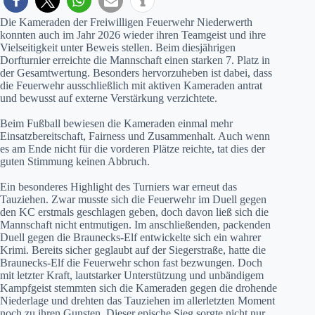
Die Kameraden der Freiwilligen Feuerwehr Niederwerth
konnten auch im Jahr 2026 wieder ihren Teamgeist und ihre
Vielseitigkeit unter Beweis stellen. Beim diesjährigen
Dorfturnier erreichte die Mannschaft einen starken 7. Platz in
der Gesamtwertung. Besonders hervorzuheben ist dabei, dass
die Feuerwehr ausschließlich mit aktiven Kameraden antrat
und bewusst auf externe Verstärkung verzichtete.
Beim Fußball bewiesen die Kameraden einmal mehr
Einsatzbereitschaft, Fairness und Zusammenhalt. Auch wenn
es am Ende nicht für die vorderen Plätze reichte, tat dies der
guten Stimmung keinen Abbruch.
Ein besonderes Highlight des Turniers war erneut das
Tauziehen. Zwar musste sich die Feuerwehr im Duell gegen
den KC erstmals geschlagen geben, doch davon ließ sich die
Mannschaft nicht entmutigen. Im anschließenden, packenden
Duell gegen die Braunecks-Elf entwickelte sich ein wahrer
Krimi. Bereits sicher geglaubt auf der Siegerstraße, hatte die
Braunecks-Elf die Feuerwehr schon fast bezwungen. Doch
mit letzter Kraft, lautstarker Unterstützung und unbändigem
Kampfgeist stemmten sich die Kameraden gegen die drohende
Niederlage und drehten das Tauziehen im allerletzten Moment
noch zu ihren Gunsten. Dieser epische Sieg sorgte nicht nur