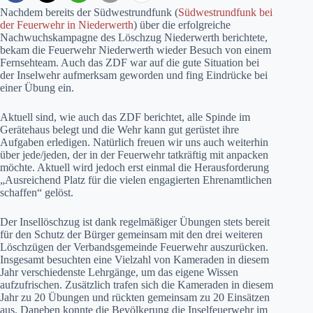
Nachdem bereits der Südwestrundfunk (
Südwestrundfunk bei
der Feuerwehr in Niederwerth
) über die erfolgreiche
Nachwuchskampagne des Löschzug Niederwerth berichtete,
bekam die Feuerwehr Niederwerth wieder Besuch von einem
Fernsehteam. Auch das ZDF war auf die gute Situation bei
der Inselwehr aufmerksam geworden und fing Eindrücke bei
einer Übung ein.
Aktuell sind, wie auch das ZDF berichtet, alle Spinde im
Gerätehaus belegt und die Wehr kann gut gerüstet ihre
Aufgaben erledigen. Natürlich freuen wir uns auch weiterhin
über jede/jeden, der in der Feuerwehr tatkräftig mit anpacken
möchte. Aktuell wird jedoch erst einmal die Herausforderung
„Ausreichend Platz für die vielen engagierten Ehrenamtlichen
schaffen“ gelöst.
Der Insellöschzug ist dank regelmäßiger Übungen stets bereit
für den Schutz der Bürger gemeinsam mit den drei weiteren
Löschzügen der Verbandsgemeinde Feuerwehr auszurücken.
Insgesamt besuchten eine Vielzahl von Kameraden in diesem
Jahr verschiedenste Lehrgänge, um das eigene Wissen
aufzufrischen. Zusätzlich trafen sich die Kameraden in diesem
Jahr zu 20 Übungen und rückten gemeinsam zu 20 Einsätzen
aus. Daneben konnte die Bevölkerung die Inselfeuerwehr im