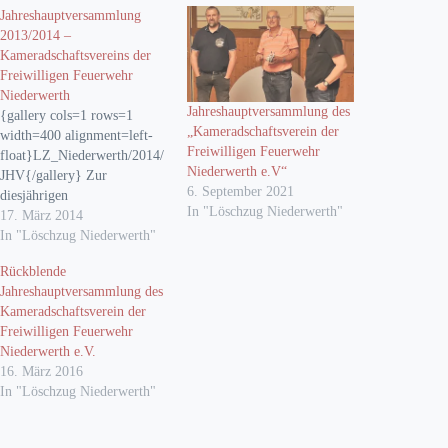
Jahreshauptversammlung
2013/2014 –
Kameradschaftsvereins der
Freiwilligen Feuerwehr
Niederwerth
Jahreshauptversammlung des
{gallery cols=1 rows=1
„Kameradschaftsverein der
width=400 alignment=left-
Freiwilligen Feuerwehr
float}LZ_Niederwerth/2014/
Niederwerth e.V“
JHV{/gallery} Zur
6. September 2021
diesjährigen
In "Löschzug Niederwerth"
Jahreshauptversammlung des
17. März 2014
Kameradschaftsvereins der
In "Löschzug Niederwerth"
Freiwilligen Feuerwehr
Rückblende
Niederwerth am 08.03.2014
Jahreshauptversammlung des
konnte der 1. Vorsitzende
Kameradschaftsverein der
Horst Klöckner eine große
Freiwilligen Feuerwehr
Anzahl von Kameraden im
Niederwerth e.V.
Gasthaus „Zur Rheinschanz“
16. März 2016
begrüßen. Neben der
In "Löschzug Niederwerth"
zahlreich erschienenen
Altersabteilung konnte der
Bürgermeister der