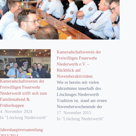
Kameradschaftsverein der
Freiwilligen Feuerwehr
Niederwerth e.V. –
Rückblick auf
Novemberaktivitäten
Kameradschaftsverein der
Wie es bereits seit vielen
Freiwilligen Feuerwehr
Jahrzehnten innerhalb des
Niederwerth trifft sich zum
Löschzuges Niederwerth
Familienabend &
Tradition ist, stand am ersten
Frühschoppen
Novemberwochenende der
4. November 2024
Familienabend sowie der sich
17. November 2015
In "Löschzug Niederwerth"
am nächsten Tag
In "Löschzug Niederwerth"
anschließende Frühschoppen
Jahreshauptversammlung
für die Floriansjünger auf
2013/2014 –