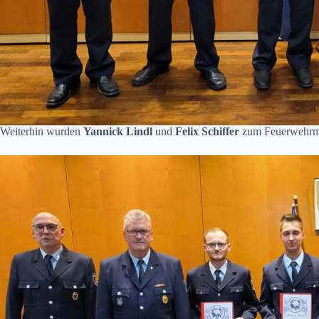
Weiterhin wurden
Yannick Lindl
und
Felix Schiffer
zum Feuerwehrm