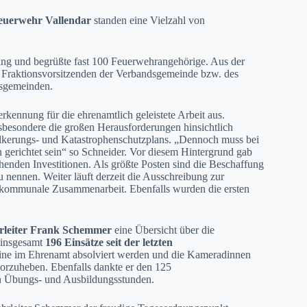
euerwehr Vallendar
standen eine Vielzahl von
g und begrüßte fast 100 Feuerwehrangehörige. Aus der
nd Fraktionsvorsitzenden der Verbandsgemeinde bzw. des
tsgemeinden.
kennung für die ehrenamtlich geleistete Arbeit aus.
sbesondere die großen Herausforderungen hinsichtlich
völkerungs- und Katastrophenschutzplans. „Dennoch muss bei
 gerichtet sein“ so Schneider. Vor diesem Hintergrund gab
henden Investitionen. Als größte Posten sind die Beschaffung
nennen. Weiter läuft derzeit die Ausschreibung zur
erkommunale Zusammenarbeit. Ebenfalls wurden die ersten
leiter Frank Schemmer
eine Übersicht über die
r insgesamt
196 Einsätze seit der letzten
eine im Ehrenamt absolviert werden und die Kameradinnen
rvorzuheben. Ebenfalls dankte er den 125
n Übungs- und Ausbildungsstunden.