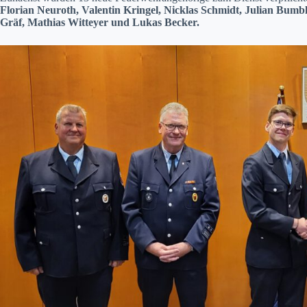
Florian Neuroth, Valentin Kringel, Nicklas Schmidt, Julian Bumbli
Gräf, Mathias Witteyer und Lukas Becker.