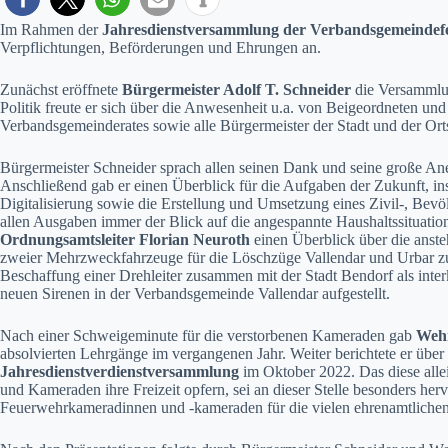
Im Rahmen der
Jahresdienstversammlung der Verbandsgemeindef
Verpflichtungen, Beförderungen und Ehrungen an.
Zunächst eröffnete
Bürgermeister Adolf T. Schneider
die Versammlun
Politik freute er sich über die Anwesenheit u.a. von Beigeordneten u
Verbandsgemeinderates sowie alle Bürgermeister der Stadt und der Or
Bürgermeister Schneider sprach allen seinen Dank und seine große Aner
Anschließend gab er einen Überblick für die Aufgaben der Zukunft, in
Digitalisierung sowie die Erstellung und Umsetzung eines Zivil-, Be
allen Ausgaben immer der Blick auf die angespannte Haushaltssituation
Ordnungsamtsleiter Florian Neuroth
einen Überblick über die anste
zweier Mehrzweckfahrzeuge für die Löschzüge Vallendar und Urbar zu 
Beschaffung einer Drehleiter zusammen mit der Stadt Bendorf als int
neuen Sirenen in der Verbandsgemeinde Vallendar aufgestellt.
Nach einer Schweigeminute für die verstorbenen Kameraden gab
Wehr
absolvierten Lehrgänge im vergangenen Jahr. Weiter berichtete er übe
Jahresdienstverdienstversammlung
im Oktober 2022. Das diese all
und Kameraden ihre Freizeit opfern, sei an dieser Stelle besonders he
Feuerwehrkameradinnen und -kameraden für die vielen ehrenamtliche