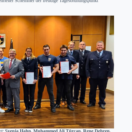
ehrleiter Schemmer der freudige Tagesordnungspunkt
et:
Svenja Hahn, Muhammed Ali Türcan, Rene Dehren,