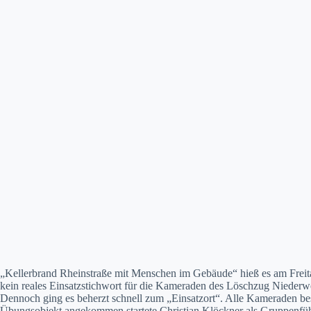
„Kellerbrand Rheinstraße mit Menschen im Gebäude“ hieß es am Frei
kein reales Einsatzstichwort für die Kameraden des Löschzug Niederw
Dennoch ging es beherzt schnell zum „Einsatzort“. Alle Kameraden be
Übungsobjekt angekommen startete Christian Klöckner als Gruppenfüh