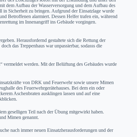
 mit dem Aufbau der Wasserversorgung und dem Aufbau des
l in Sicherheit zu bringen. Aufgrund der Einsatzlage wurde
nd Betroffenen alarmiert. Dessen Helfer trafen ein, während
enrettung im Innenangriff ins Gebäude vorgingen.
geben. Herausfordernd gestaltete sich die Rettung der
doch das Treppenhaus war unpassierbar, sodasss die
us“ vermeldet werden. Mit der Belüftung des Gebäudes wurde
Einsatzkräfte von DRK und Feuerwehr sowie unsere Mimen
ughalle des Feuerwehrgerätehauses. Bei dem ein oder
ckerem Aschenbraten ausklingen lassen und auf eine
kblicken.
dem geselligen Teil nach der Übung mitgewirkt haben.
r und Mimen genannt.
r Suche nach immer neuen Einsatzherausforderungen und der