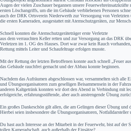
Augen der vielen Zuschauer begannen unsere Feuerwehreinsatzkräfte
ersten Löschangriffs, um die im Gebäude verbliebenen Personen schnel
auch der DRK Ortsverein Niederwerth zur Versorgung von Verletzten u
die ersten Kameraden, ausgestattet mit Atemschutzgeräten, zur Mensch
Schnell konnten die Atemschutzgeräteträger erste Verletzte
aus dem verrauchten Keller retten und zur Versorgung an das DRK über
Verletzen im 1. OG des Hauses. Dort war zwar kein Rauch vorhanden, 
Rettung mittels Leiter und Schaufeltrage erfolgen musste.
Mit der Rettung der letzten Betroffenen konnte auch schnell „Feuer a
das Gebäude rauchfrei gemacht und der Abbau konnte beginnen.
Nachdem das Aufräumen abgeschlossen war, versammelten sich alle 
und Übungsorganisatoren zum geselligen Beisammensein in der Fahrze
anderen Kaltgetränk konnten wir dort den Abend in Verbindung mit le
erfolgreiche, erfahrungsstiftende, aber auch anstrengende Übung zurüc
Ein großes Dankeschön gilt allen, die am Gelingen dieser Übung und 
Hierbei seien insbesondere die Übungsorganisatoren, Notfalldarstelle
Du hast auch Interesse an der Mitarbeit in der Feuerwehr, bist auf de
tollen Kameradschaft, auch außerhalb der Einsätze?