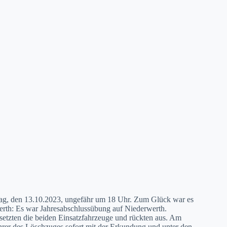
tag, den 13.10.2023, ungefähr um 18 Uhr. Zum Glück war es
erth: Es war Jahresabschlussübung auf Niederwerth.
setzten die beiden Einsatzfahrzeuge und rückten aus. Am
rer des Löschzuges sofort mit der Erkundung und unter den