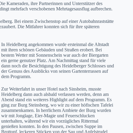
ie Kameraden, ihre Partnerinnen und Unterstützer des
ingt mehrfach verschobenen Mehrtagesausflug aufbrechen.
lberg. Bei einem Zwischenstop auf einer Autobahnraststätte
aubert. Die Mitfahrer konnten sich für ihre späteren
In Heidelberg angekommen wurde ersteinmal die Altstadt
mit ihren schönen Gebäuden und Straßen erobert. Bei
bestem Wetter mit Sonnenschein war auch der Biergarten
ein gerne genutzer Platz. Am Nachmittag stand für viele
dann noch die Besichtigung des Heidelberger Schlosses und
der Genuss des Ausblicks von seinen Gartenterrassen auf
dem Programm.
Zur Weiterfahrt in unser Hotel nach Sinsheim, musste
Heidelberg dann auch alsbald verlassen werden, denn am
Abend stand ein weiteres Highlight auf dem Programm. Es
ging zur Burg Steinsberg, wo wir zu einer höfischen Tafelei
zusammenkamen. In herrlichem Ambiete der Burg wurden
wir mit Jonglage, Eier-Magie und Feuerschlucken
unterhalten, während wir ein vorzügliches Rittermal
genießen konnten. In den Pausen, zwischen Suppe im
Brottopf, leckeren Stücken von der Sau und Apfelstrudel