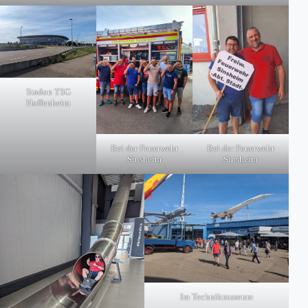
Stadon TSG
Hoffenheim
Bei der Feuerwehr
Bei der Feuerwehr
Sinsheim
Sinsheim
Im Technikmuseum