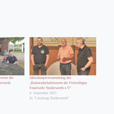
verein der
Jahreshauptversammlung des
erwerth
„Kameradschaftsverein der Freiwilligen
Feuerwehr Niederwerth e.V“
6. September 2021
In "Löschzug Niederwerth"