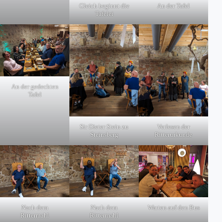
Gleich beginnt die
An der Tafel
Tafelei
An der gedeckten
Tafel
Sir Dieter Stein zu
Verlesen der
Steinsberg
Ritterurkunde
Nach dem
Nach dem
Warten auf den Bus
Rittermahl
Rittermahl