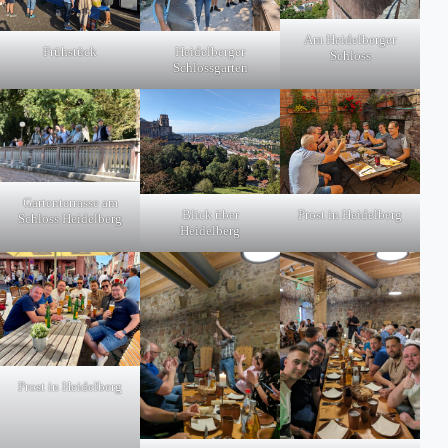
Am Heidelberger
Heidelberger
Frühstück
Schloss
Schlossgarten
Gartenterrasse am
Blick über
Prost in Heidelberg
Schloss Heidelberg
Heidelberg
Prost in Heidelberg