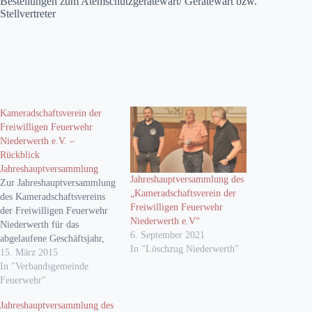
Bestellungen zum Atemschutzgerätewart/ Gerätewart bzw.
Stellvertreter
Kameradschaftsverein der
Freiwilligen Feuerwehr
Niederwerth e.V. –
Rückblick
Jahreshauptversammlung
Jahreshauptversammlung des
Zur Jahreshauptversammlung
„Kameradschaftsverein der
des Kameradschaftsvereins
Freiwilligen Feuerwehr
der Freiwilligen Feuerwehr
Niederwerth e.V“
Niederwerth für das
6. September 2021
abgelaufene Geschäftsjahr,
In "Löschzug Niederwerth"
welche am 14.03.2015 im
15. März 2015
Gasthaus „Zur Rheinschanz“
In "Verbandsgemeinde
stattfand, konnte der 1.
Feuerwehr"
Vorsitzende Horst Klöckner
Jahreshauptversammlung des
eine große Anzahl von