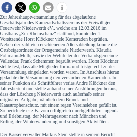
Zur Jahreshauptversammlung für das abgelaufene
Geschäftsjahr des Kameradschaftsvereins der Freiwilligen
Feuerwehr Niederwerth eV., welche am 12.03.2016 im
Gasthaus „Zur Rheinschanz“ stattfand, konnte der 1.
Vorsitzende Horst Klöckner viele Kameraden begrüßen.
Neben der zahlreich erschienenen Altersabteilung konnte die
Ortsbeigeordnete der Ortsgemeinde Niederwerth, Klaudia
Follmann-Muth, sowie der Wehrleiter der Verbandsgemeinde
Vallendar, Frank Schemmer, begrüßt werden. Horst Klöckner
stellte fest, dass alle Mitglieder form- und fristgerecht zu der
Versammlung eingeladen worden waren. Im Anschluss hieran
gedachte die Versammlung den verstorbenen Kameraden. In
seiner Funktion als Schriftführer verlas Andre Klöckner den
Jahresbericht und stellte anhand seiner Ausführungen heraus,
dass der Löschzug Niederwerth auch außerhalb seiner
originären Aufgabe, nämlich dem Brand- und
Katastrophenschutz, mit einem regen Vereinsleben gefüllt ist.
So berichtete er z.B. vom erfolgreich durchgeführten Jugend-
und Erlebnistag, der Mehrtagestour nach München und
Erding, der Winterwanderung und sonstigen Aktivitäten.
Der Kassenverwalter Markus Stein stellte in seinem Bericht