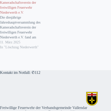
Kameradschaftsverein der
Kameraden begrüßen. Neben
freiwilligen Feuerwehr
der zahlreich erschienenen
Niederwerth e.V.
Altersabteilung konnte der
Die diesjährige
Ortsbürgermeister Josef
Jahreshauptversammlung des
Gans, der Beigeordnete der
Kameradschaftsverein der
Verbandsgemeinde Vallendar
freiwilligen Feuerwehr
Wilfried Münz, der…
Niederwerth e.V. fand am
Samstag, den 08. März, im
11. März 2025
Gasthaus zur Rheinschanz
In "Löschzug Niederwerth"
statt. Pünktlich um 19 Uhr
begrüßte der erste
Vorsitzende Christian
Klöckner die anwesenden
aktiven Kameraden und die
Kontakt im Notfall: ✆112
Mitglieder der Alters- und
Ehrenabteilung. Ebenso
wurden Ortsbürgermeister
Horst Klöckner und
Wehrleiter Frank…
Freiwillige Feuerwehr der Verbandsgemeinde Vallendar