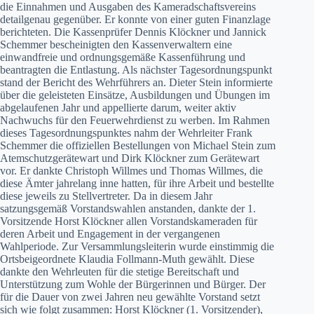
die Einnahmen und Ausgaben des Kameradschaftsvereins
detailgenau gegenüber. Er konnte von einer guten Finanzlage
berichteten. Die Kassenprüfer Dennis Klöckner und Jannick
Schemmer bescheinigten den Kassenverwaltern eine
einwandfreie und ordnungsgemäße Kassenführung und
beantragten die Entlastung. Als nächster Tagesordnungspunkt
stand der Bericht des Wehrführers an. Dieter Stein informierte
über die geleisteten Einsätze, Ausbildungen und Übungen im
abgelaufenen Jahr und appellierte darum, weiter aktiv
Nachwuchs für den Feuerwehrdienst zu werben. Im Rahmen
dieses Tagesordnungspunktes nahm der Wehrleiter Frank
Schemmer die offiziellen Bestellungen von Michael Stein zum
Atemschutzgerätewart und Dirk Klöckner zum Gerätewart
vor. Er dankte Christoph Willmes und Thomas Willmes, die
diese Ämter jahrelang inne hatten, für ihre Arbeit und bestellte
diese jeweils zu Stellvertreter. Da in diesem Jahr
satzungsgemäß Vorstandswahlen anstanden, dankte der 1.
Vorsitzende Horst Klöckner allen Vorstandskameraden für
deren Arbeit und Engagement in der vergangenen
Wahlperiode. Zur Versammlungsleiterin wurde einstimmig die
Ortsbeigeordnete Klaudia Follmann-Muth gewählt. Diese
dankte den Wehrleuten für die stetige Bereitschaft und
Unterstützung zum Wohle der Bürgerinnen und Bürger. Der
für die Dauer von zwei Jahren neu gewählte Vorstand setzt
sich wie folgt zusammen: Horst Klöckner (1. Vorsitzender),