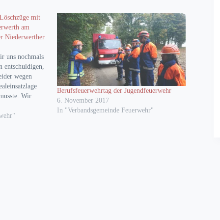
Löschzüge mit
erwerth am
er Niederwerther
r uns nochmals
n entschuldigen,
eider wegen
ealeinsatzlage
Berufsfeuerwehrtag der Jugendfeuerwehr
 musste. Wir
6. November 2017
erständnis.
In "Verbandsgemeinde Feuerwehr"
n feststeht,
wehr"
entsprechend
narbeit der