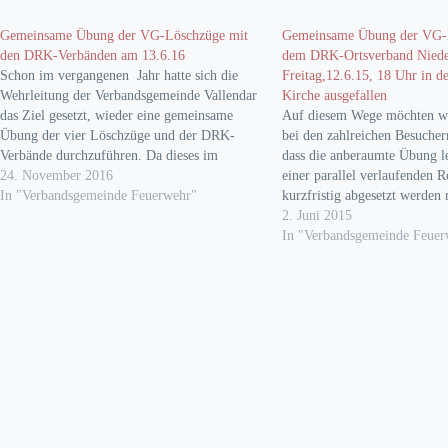
Gemeinsame Übung der VG-Löschzüge mit
Gemeinsame Übung der VG-
den DRK-Verbänden am 13.6.16
dem DRK-Ortsverband Nied
Schon im vergangenen Jahr hatte sich die
Freitag,12.6.15, 18 Uhr in d
Wehrleitung der Verbandsgemeinde Vallendar
Kirche ausgefallen
das Ziel gesetzt, wieder eine gemeinsame
Auf diesem Wege möchten wi
Übung der vier Löschzüge und der DRK-
bei den zahlreichen Besucher
Verbände durchzuführen. Da dieses im
dass die anberaumte Übung l
vergangenen Jahr wegen eines parallelen
24. November 2016
einer parallel verlaufenden R
Realeinsatzes nicht möglich war, wurde die
In "Verbandsgemeinde Feuerwehr"
kurzfristig abgesetzt werden
Übung letztlich in den Sommer 2016
bitten diesbezüglich um ihr V
2. Juni 2015
verschoben. Hierbei sollte vor allem…
Sobald ein neuer Übungstermi
In "Verbandsgemeinde Feuer
werden wir an dieser Stelle 
berichten. Um die Zusamme
Feuerwehren…