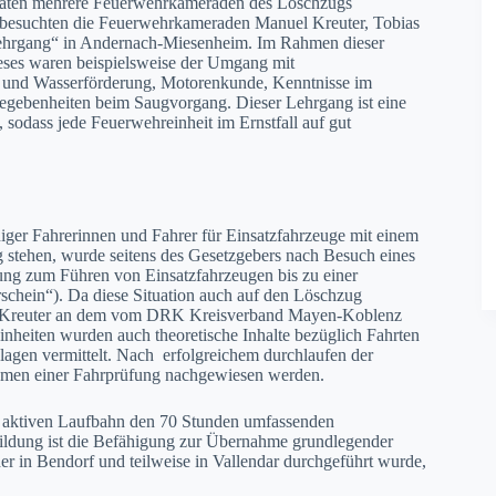
onaten mehrere Feuerwehrkameraden des Löschzugs
o besuchten die Feuerwehrkameraden Manuel Kreuter, Tobias
lehrgang“ in Andernach-Miesenheim. Im Rahmen dieser
eses waren beispielsweise der Umgang mit
und Wasserförderung, Motorenkunde, Kenntnisse im
egebenheiten beim Saugvorgang. Dieser Lehrgang ist eine
 sodass jede Feuerwehreinheit im Ernstfall auf gut
ger Fahrerinnen und Fahrer für Einsatzfahrzeuge mit einem
g stehen, wurde seitens des Gesetzgebers nach Besuch eines
ung zum Führen von Einsatzfahrzeugen bis zu einer
schein“). Da diese Situation auch auf den Löschzug
el Kreuter an dem vom DRK Kreisverband Mayen-Koblenz
inheiten wurden auch theoretische Inhalte bezüglich Fahrten
lagen vermittelt. Nach erfolgreichem durchlaufen der
hmen einer Fahrprüfung nachgewiesen werden.
r aktiven Laufbahn den 70 Stunden umfassenden
ldung ist die Befähigung zur Übernahme grundlegender
r in Bendorf und teilweise in Vallendar durchgeführt wurde,