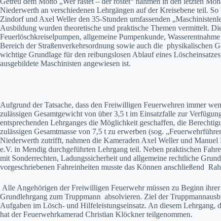
Getreu dem Motto „Wer rastet – der rostet“ nahmen in den letzten M
Niederwerth an verschiedenen Lehrgängen auf der Kreisebene teil. S
Zindorf und Axel Weller den 35-Stunden umfassenden „Maschinisten
Ausbildung wurden theoretische und praktische Themen vermittelt. Di
Feuerlöschkreiselpumpen, allgemeine Pumpenkunde, Wasserentnahme 
Bereich der Straßenverkehrsordnung sowie auch die physikalischen G
wichtige Grundlage für den reibungslosen Ablauf eines Löscheinsatzes,
ausgebildete Maschinisten angewiesen ist.
Aufgrund der Tatsache, dass den Freiwilligen Feuerwehren immer weni
zulässigen Gesamtgewicht von über 3,5 t im Einsatzfalle zur Verfügun
entsprechenden Lehrganges die Möglichkeit geschaffen, die Berechtig
zulässigen Gesamtmasse von 7,5 t zu erwerben (sog. „Feuerwehrführer
Niederwerth zutrifft, nahmen die Kameraden Axel Weller und Manu
e.V. in Mendig durchgeführten Lehrgang teil. Neben praktischen Fahre
mit Sonderrechten, Ladungssicherheit und allgemeine rechtliche Grund
vorgeschriebenen Fahreinheiten musste das Können anschließend Ra
Alle Angehörigen der Freiwilligen Feuerwehr müssen zu Beginn ihre
Grundlehrgang zum Truppmann absolvieren. Ziel der Truppmannausbi
Aufgaben im Lösch- und Hilfeleistungseinsatz. An diesem Lehrgang, de
hat der Feuerwehrkamerad Christian Klöckner teilgenommen.