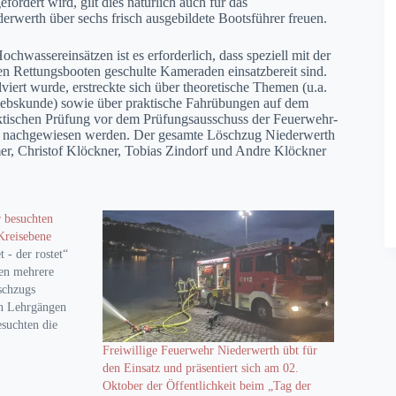
ordert wird, gilt dies natürlich auch für das
werth über sechs frisch ausgebildete Bootsführer freuen.
wassereinsätzen ist es erforderlich, dass speziell mit der
Rettungsbooten geschulte Kameraden einsatzbereit sind.
ert wurde, erstreckte sich über theoretische Themen (u.a.
iebskunde) sowie über praktische Fahrübungen auf dem
raktischen Prüfung vor dem Prüfungsausschuss der Feuerwehr-
z nachgewiesen werden. Der gesamte Löschzug Niederwerth
er, Christof Klöckner, Tobias Zindorf und Andre Klöckner
r besuchten
Kreisebene
 - der rostet“
en mehrere
schzugs
en Lehrgängen
esuchten die
Kreuter, Tobias
Freiwillige Feuerwehr Niederwerth übt für
 35-Stunden
den Einsatz und präsentiert sich am 02.
hrgang“ in
Oktober der Öffentlichkeit beim „Tag der
Rahmen dieser