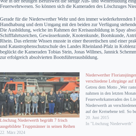
Wie in der heutigen Berufswelt die stetige Aus- und Weiterbildung eingef
Feuerwehrwesen. So können sich die Kameraden des Löschzuges Nieder
Gerade für die Niederwerther Wehr und den immer wiederkehrenden Hoch
Handhabung und dem Umgang mit den beiden zur Verfügung stehenden 
Die Ausbildung, welche im Rahmen der Kreisausbildung in Spay absolvi
Schifffahrtszeichen, Gewässerkunde, Knotenkunde, Bootskunde, Antr
Rhein. Das erlernte Wissen musste in einer theoretischen und einer p
und Katastrophenschutzschule des Landes Rheinland-Pfalz in Koblen
beglückt die Kameraden Tobias Stein, Jonas Willmes, Jannick Schemm
zur erfolgreich absolvierten Bootsführerausbildung.
Niederwerther Floriansjünge
verschiedene Lehrgänge auf 
Getreu dem Motto „Wer rastet
nahmen in den letzten Monat
Feuerwehrkameraden des Lö
Niederwerth an verschieden
auf der Kreisebene teil. So b
Feuerwehrkameraden Manuel 
20. Juni 2015
Löschzug Niederwerth begrüßt 7 frisch
Zindorf und Axel Weller den
In "Löschzug Niederwerth"
ausgebildete Truppmänner in seinen Reihen
umfassenden „Maschinistenle
22. März 2024
Andernach-Miesenheim. Im 