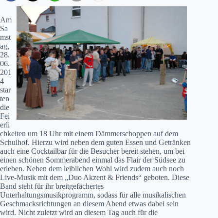
Am
Sa
mst
ag,
28.
06.
201
4
star
ten
die
Fei
erli
chkeiten um 18 Uhr mit einem Dämmerschoppen auf dem
Schulhof. Hierzu wird neben dem guten Essen und Getränken
auch eine Cocktailbar für die Besucher bereit stehen, um bei
einen schönen Sommerabend einmal das Flair der Südsee zu
erleben. Neben dem leiblichen Wohl wird zudem auch noch
Live-Musik mit dem „Duo Akzent & Friends“ geboten. Diese
Band steht für ihr breitgefächertes
Unterhaltungsmusikprogramm, sodass für alle musikalischen
Geschmacksrichtungen an diesem Abend etwas dabei sein
wird. Nicht zuletzt wird an diesem Tag auch für die