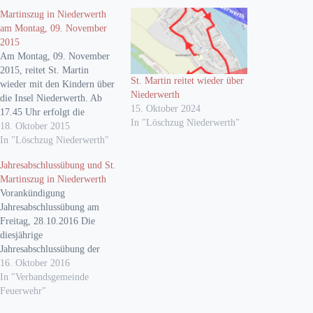
Martinszug in Niederwerth
am Montag, 09. November
2015
Am Montag, 09. November
2015, reitet St. Martin
St. Martin reitet wieder über
wieder mit den Kindern über
Niederwerth
die Insel Niederwerth. Ab
15. Oktober 2024
17.45 Uhr erfolgt die
In "Löschzug Niederwerth"
Aufstellung des Zuges vor
18. Oktober 2015
dem Feuerwehrgerätehaus
In "Löschzug Niederwerth"
und der Grundschule. Der
Jahresabschlussübung und St.
Umzug beginnt um 18.00
Martinszug in Niederwerth
Uhr. Folgender Zugweg ist
Vorankündigung
vorgesehen: Am Stiel,
Jahresabschlussübung am
Stillshöhe, Landrat-Jost-
Freitag, 28.10.2016 Die
Straße, In der Burg,
diesjährige
Rheinstraße, Schlossstraße,
Jahresabschlussübung der
Hochstraße,…
Freiwilligen Feuerwehr
16. Oktober 2016
Niederwerth findet am
In "Verbandsgemeinde
Freitag, 28.10.2016 um
Feuerwehr"
18.00 Uhr in der